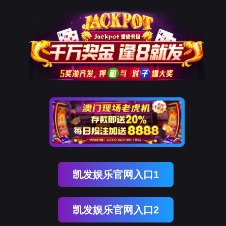
凯发娱乐官网入口1
凯发娱乐官网入口2