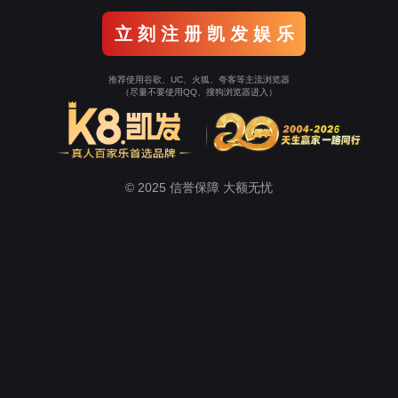
立 刻 注 册 凯 发 娱 乐
推荐使用谷歌、UC、火狐、夸客等主流浏览器
（尽量不要使用QQ、搜狗浏览器进入）
© 2025 信誉保障 大额无忧