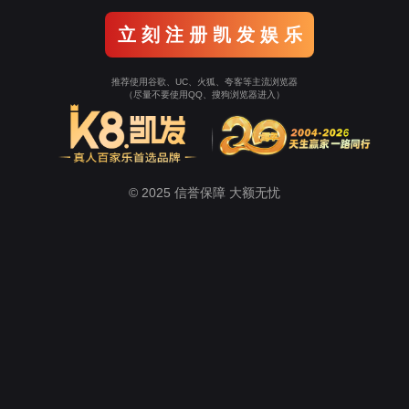
立 刻 注 册 凯 发 娱 乐
推荐使用谷歌、UC、火狐、夸客等主流浏览器
（尽量不要使用QQ、搜狗浏览器进入）
© 2025 信誉保障 大额无忧