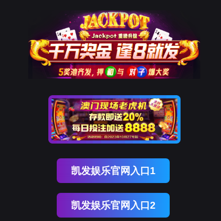
凯发娱乐官网入口1
凯发娱乐官网入口2