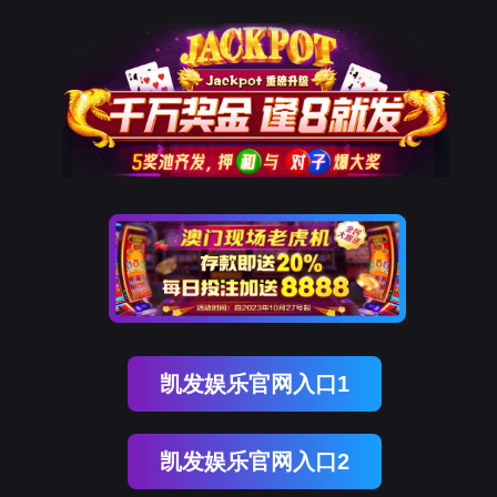
凯发娱乐官网入口1
凯发娱乐官网入口2